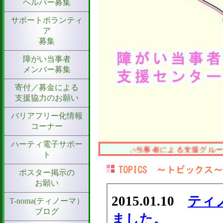
ヘルパー募集
サポートボランティ
ア
募集
障がい当事者
メンバー募集
寄付／募金による
支援協力のお願い
バリアフリー化情報
コーナー
ハーティ電子サポー
～ 障がい当事者による支援グループ 
ト
ポスター掲示の
お願い
T-noma(ティノーマ）
ブログ