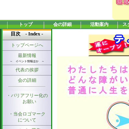
トップ
会の詳細
活動案内
ス
目次 - Index -
トップページへ
最新情報
～ イベント情報ほか ～
代表の挨拶
会の詳細
・バリアフリー化の
お願い
・当会ロゴマーク
について