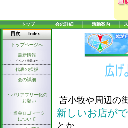
トップ
会の詳細
活動案内
目次 - Index -
トップページへ
最新情報
～ イベント情報ほか ～
代表の挨拶
会の詳細
・バリアフリー化の
苫小牧や周辺の
お願い
新しいお店が
・当会ロゴマーク
について
とか、