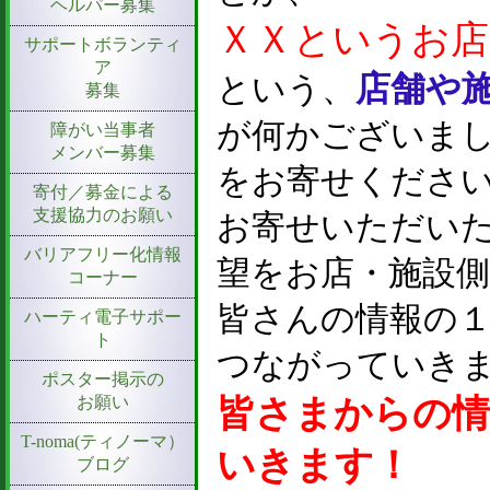
ヘルパー募集
ＸＸというお店
サポートボランティ
ア
店舗や
という、
募集
が何かございま
障がい当事者
メンバー募集
をお寄せくださ
寄付／募金による
支援協力のお願い
お寄せいただい
バリアフリー化情報
望をお店・施設
コーナー
皆さんの情報の
ハーティ電子サポー
ト
つながっていき
ポスター掲示の
お願い
皆さまからの情
T-noma(ティノーマ）
いきます！
ブログ