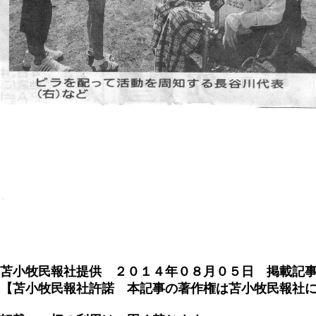
苫小牧民報社提供 ２０１４年０８月０５日 掲載記
【苫小牧民報社許諾 本記事の著作権は苫小牧民報社